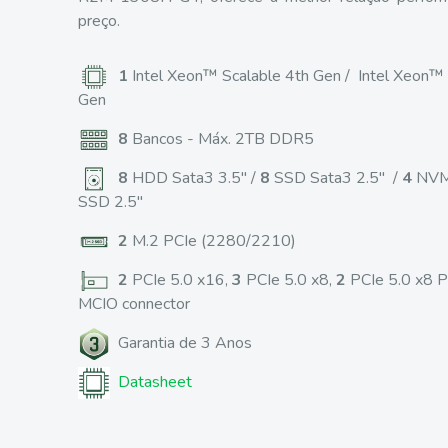
preço.
1
Intel Xeon™ Scalable 4th Gen / Intel Xeon™
Gen
8
Bancos - Máx. 2TB DDR5
8
HDD Sata3 3.5" /
8
SSD Sata3 2.5" /
4
NV
SSD 2.5"
2
M.2 PCIe (2280/2210)
2
PCIe 5.0 x16,
3
PCIe 5.0 x8,
2
PCIe 5.0 x8 P
MCIO connector
Garantia de 3 Anos
Datasheet