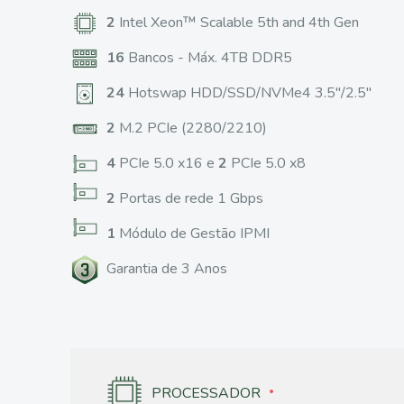
2
Intel Xeon™ Scalable 5th and 4th Gen
16
Bancos - Máx. 4TB DDR5
24
Hotswap HDD/SSD/NVMe4 3.5"/2.5"
2
M.2 PCIe (2280/2210)
4
PCIe 5.0 x16 e
2
PCIe 5.0 x8
2
Portas de rede 1 Gbps
1
Módulo de Gestão IPMI
Garantia de 3 Anos
PROCESSADOR